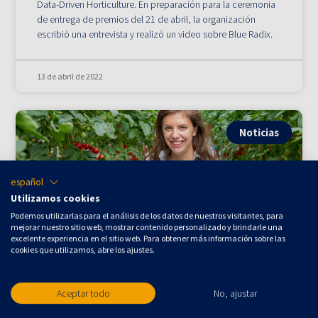
Data-Driven Horticulture. En preparación para la ceremonia
de entrega de premios del 21 de abril, la organización
escribió una entrevista y realizó un video sobre Blue Radix.
13 de abril de 2022
Noticias
español
Utilizamos cookies
Podemos utilizarlas para el análisis de los datos de nuestros visitantes, para
mejorar nuestro sitio web, mostrar contenido personalizado y brindarle una
excelente experiencia en el sitio web. Para obtener más información sobre las
cookies que utilizamos, abre los ajustes.
El ensayo de
Aceptar todo
No, ajustar