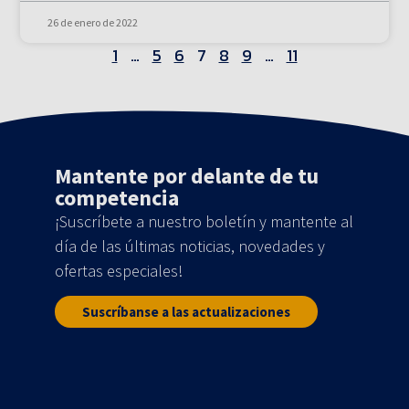
26 de enero de 2022
1
…
5
6
7
8
9
…
11
Mantente por delante de tu
competencia
¡Suscríbete a nuestro boletín y mantente al
día de las últimas noticias, novedades y
ofertas especiales!
Suscríbanse a las actualizaciones