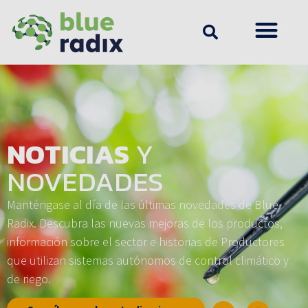
NOTICIAS
Y
NOVEDADES
Manténgase al día de las últimas novedades de Blue
Radix. Descubra las nuevas mejoras de los productos,
información sobre el sector e historias de Productores
que utilizan sistemas autónomos de control climático y
de riego.