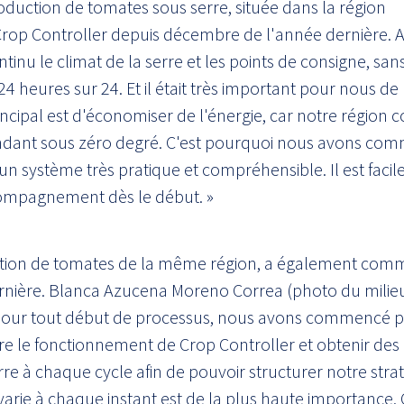
duction de tomates sous serre, située dans la région
c Crop Controller depuis décembre de l'année dernière. A
inu le climat de la serre et les points de consigne, sans
 heures sur 24. Et il était très important pour nous de 
rincipal est d'économiser de l'énergie, car notre région 
ndant sous zéro degré. C'est pourquoi nous avons co
 un système très pratique et compréhensible. Il est facile 
compagnement dès le début. »
ction de tomates de la même région, a également com
ernière. Blanca Azucena Moreno Correa (photo du milieu
pour tout début de processus, nous avons commencé 
 le fonctionnement de Crop Controller et obtenir des 
e à chaque cycle afin de pouvoir structurer notre strat
varie à chaque instant est de la plus haute importance. 