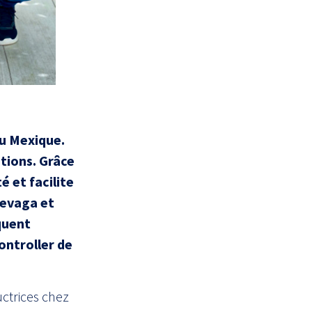
u Mexique.
ations. Grâce
é et facilite
Sevaga et
quent
ontroller de
ctrices chez