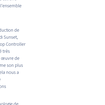
 l'ensemble
oduction de
di Sunset,
rop Controller
é très
en œuvre de
rime son plus
ela nous a
e
sons
hnologie de