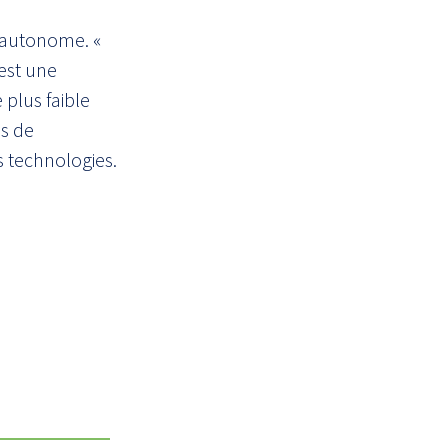
 autonome. «
est une
 plus faible
es de
es technologies.