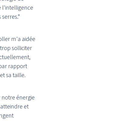
l'intelligence
 serres.”
ller m'a aidée
op solliciter
Actuellement,
par rapport
t sa taille.
r notre énergie
atteindre et
angent