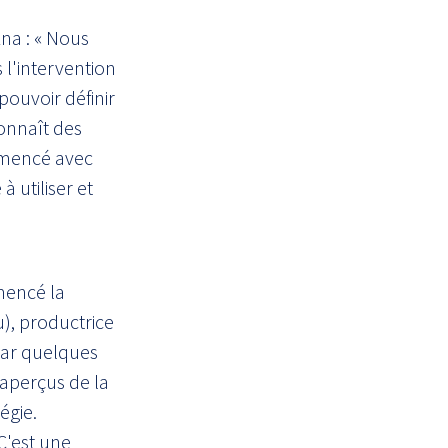
na : « Nous
 l'intervention
pouvoir définir
connaît des
mmencé avec
à utiliser et
mencé la
), productrice
par quelques
aperçus de la
égie.
C'est une