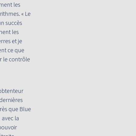
ement les
rithmes. « Le
un succès
ment les
rres et je
ent ce que
r le contrôle
'obtenteur
 dernières
grès que Blue
à avec la
 pouvoir