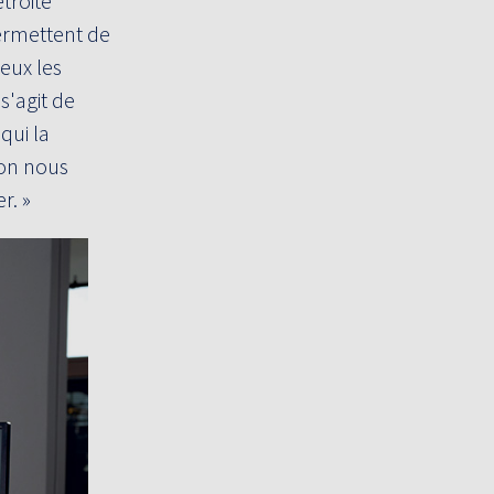
étroite
ermettent de
eux les
s'agit de
qui la
ion nous
r. »