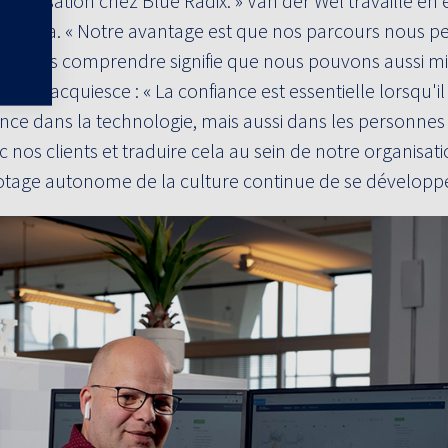
numérisation chez Blue Radix. » Van der Wel travaille en 
ut cela. « Notre avantage est que nos parcours nous p
urs. Les comprendre signifie que nous pouvons aussi mi
ijer acquiesce : « La confiance est essentielle lorsqu'il 
nce dans la technologie, mais aussi dans les personnes 
nos clients et traduire cela au sein de notre organisat
otage autonome de la culture continue de se développe