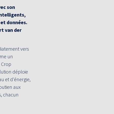
vec son
ntelligents,
e et données.
rt van der
diatement vers
omme un
e Crop
lution déploie
u et d'énergie,
soutien aux
s, chacun