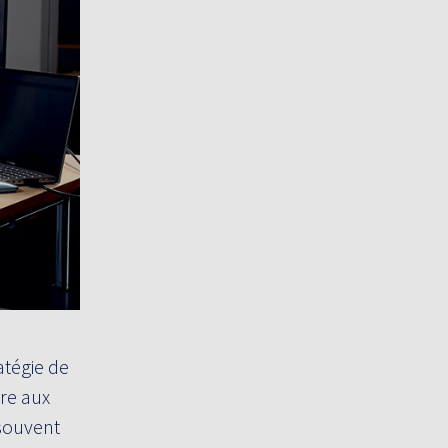
atégie de
dre aux
 souvent