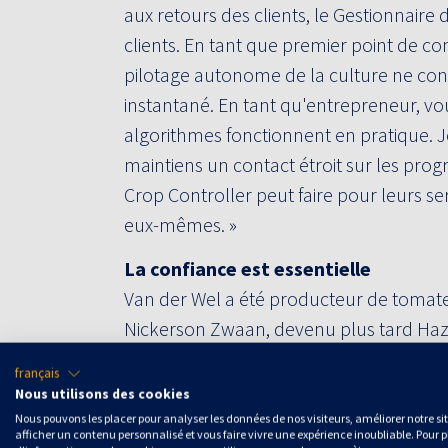
aux retours des clients, le Gestionnair
clients. En tant que premier point de con
pilotage autonome de la culture ne con
instantané. En tant qu'entrepreneur, v
algorithmes fonctionnent en pratique. Je l
maintiens un contact étroit sur les pro
Crop Controller peut faire pour leurs se
eux-mêmes. »
La confiance est essentielle
Van der Wel a été producteur de tomate
Nickerson Zwaan, devenu plus tard Hazer
années, ce qui m'a permis de voir beauc
français
Radix réalisait dans le pilotage autonome 
Nous utilisons des cookies
numérisation et les capteurs il y a 25 a
Nous pouvons les placer pour analyser les données de nos visiteurs, améliorer notre si
afficher un contenu personnalisé et vous faire vivre une expérience inoubliable. Pour p