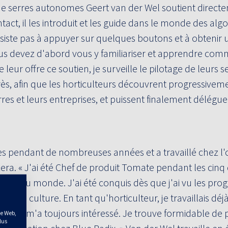
e de serres autonomes Geert van der Wel soutient direct
tact, il les introduit et les guide dans le monde des algo
siste pas à appuyer sur quelques boutons et à obtenir 
ous devez d'abord vous y familiariser et apprendre com
eur offre ce soutien, je surveille le pilotage de leurs se
grès, afin que les horticulteurs découvrent progressivem
rres et leurs entreprises, et puissent finalement délégue
s pendant de nombreuses années et a travaillé chez l
a. « J'ai été Chef de produit Tomate pendant les cinq
oup du monde. J'ai été conquis dès que j'ai vu les pro
de la culture. En tant qu'horticulteur, je travaillais déj
ns. Cela m'a toujours intéressé. Je trouve formidable de
te Web,
lus