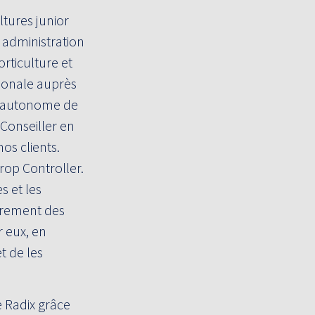
ltures junior
 administration
orticulture et
ionale auprès
e autonome de
 Conseiller en
os clients.
Crop Controller.
s et les
ièrement des
r eux, en
t de les
e Radix grâce