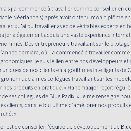
, mais j'ai commencé à travailler comme conseiller en cu
gricole Néerlandais) après avoir obtenu mon diplôme en
ijer. « J'ai pu travailler avec de véritables experts en h
aijer a également acquis une vaste expérience internat
ommés. Des entrepreneurs travaillant sur le pilotag
x l'année dernière, où il a commencé à travailler comme
ronomiques, je suis le lien entre nos développeurs et n
re uniques de nos clients en algorithmes intelligents de 
gronomique à mes collègues travaillant sur les modèle
 sur nos produits en pratique. » Hanemaaijer reçoit régul
art de ses collègues de Blue Radix. « Je me renseigne pou
es clients, dans le but ultime d'améliorer nos produits e
rché. »
jer est de conseiller l'équipe de développement de Blu