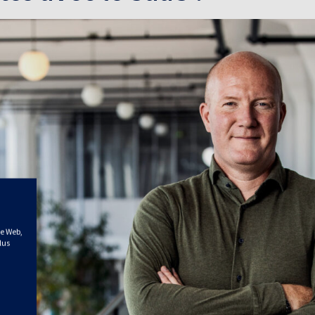
te Web,
lus