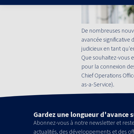
De nombreuses nouvell
avancée significative
judicieux en tant qu'e
Que souhaitez-vous e
pour la connexion des
Chief Operations Offi
as-a-Service).
Gardez une longueur d'avance s
Abonnez-vous à notre newsletter et reste
actualités, des développements et des off