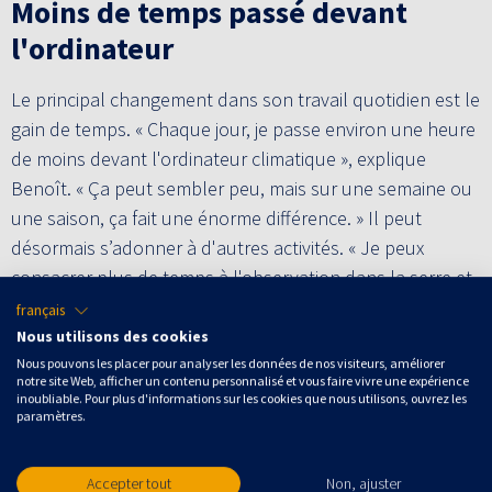
Moins de temps passé devant
l'ordinateur
Le principal changement dans son travail quotidien est le
gain de temps. « Chaque jour, je passe environ une heure
de moins devant l'ordinateur climatique », explique
Benoît. « Ça peut sembler peu, mais sur une semaine ou
une saison, ça fait une énorme différence. » Il peut
désormais s’adonner à d'autres activités. « Je peux
consacrer plus de temps à l'observation dans la serre et
à d'autres tâches. Cela me permet de travailler plus
français
efficacement. » La visibilité en temps réel offerte par le
Nous utilisons des cookies
portail y contribue également. « On voit exactement ce
Nous pouvons les placer pour analyser les données de nos visiteurs, améliorer
notre site Web, afficher un contenu personnalisé et vous faire vivre une expérience
que fait l'outil et pourquoi », dit-il. « C’est rassurant. On a
inoubliable. Pour plus d'informations sur les cookies que nous utilisons, ouvrez les
paramètres.
toujours une bonne vue d’ensemble. »
Collaboration avec Blue Radix
Accepter tout
Non, ajuster