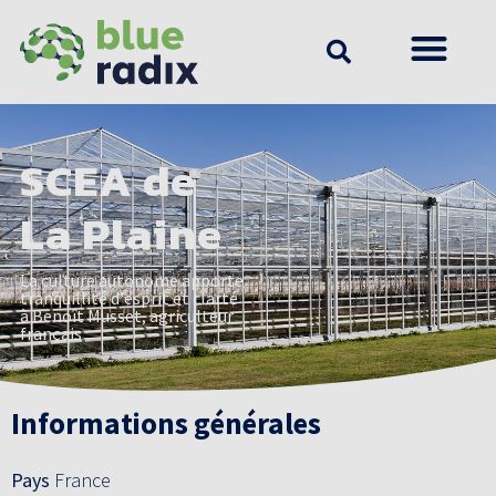
SCEA de
La Plaine
La culture autonome apporte
tranquillité d'esprit et clarté
à Benoît Musset, agriculteur
français
Informations générales
Pays
France