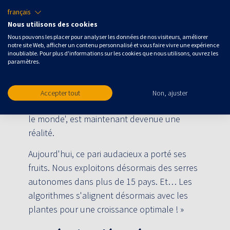
Saheli, Scientifique des données senior,
français
évoque son souvenir préféré du parcours de
Nous utilisons des cookies
Blue Radix au cours des 5 dernières années :
Nous pouvons les placer pour analyser les données de nos visiteurs, améliorer
notre site Web, afficher un contenu personnalisé et vous faire vivre une expérience
« Nous nous aventurions dans quelque
inoubliable. Pour plus d'informations sur les cookies que nous utilisons, ouvrez les
chose de complètement nouveau, quelque
paramètres.
chose que personne n'avait fait auparavant.
Ce qui a commencé comme une vision
Accepter tout
Non, ajuster
audacieuse selon laquelle 'l'IA peut nourrir
le monde', est maintenant devenue une
réalité.
Aujourd'hui, ce pari audacieux a porté ses
fruits. Nous exploitons désormais des serres
autonomes dans plus de 15 pays. Et… Les
algorithmes s'alignent désormais avec les
plantes pour une croissance optimale ! »