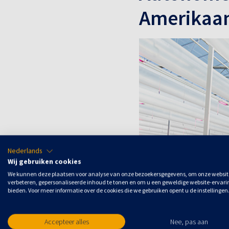
Amerikaa
Nederlands
Wij gebruiken cookies
We kunnen deze plaatsen voor analyse van onze bezoekersgegevens, om onze websit
verbeteren, gepersonaliseerde inhoud te tonen en om u een geweldige website-ervari
bieden. Voor meer informatie over de cookies die we gebruiken opent u de instellingen
Accepteer alles
Nee, pas aan