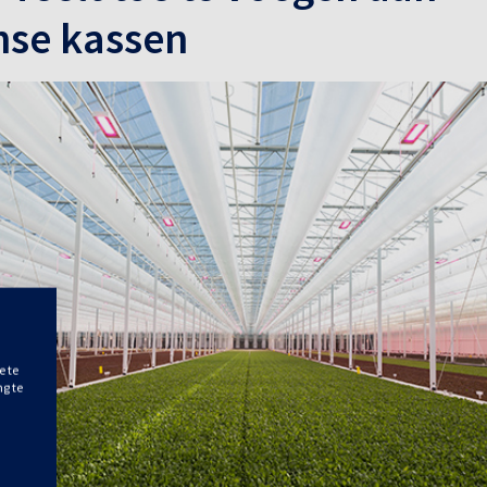
nse kassen
e te
ng te
.