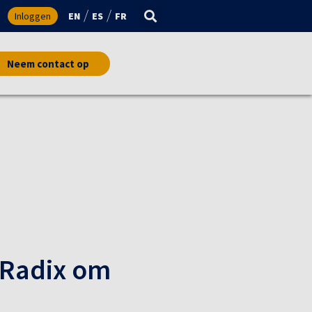
Inloggen
EN
ES
FR
Neem contact op
 Radix om