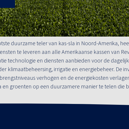
otste duurzame teler van kas-sla in Noord-Amerika, hee
nsten te leveren aan alle Amerikaanse kassen van Revo
ntie technologie en diensten aanbieden voor de dagelijks
r klimaatbeheersing, irrigatie en energiebeheer. De in
opbrengstniveaus verhogen en de energiekosten verlage
la en groenten op een duurzamere manier te telen die b