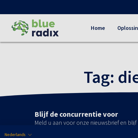
Home
Oplossi
Tag:
di
Blijf de concurrentie voor
Meld u aan voor onze nieuwsbrief en blij
laatste nieuws, ontwikkelingen en specia
Nederlands