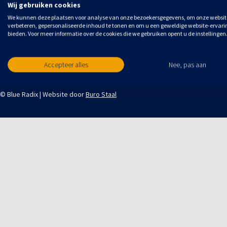
Wij gebruiken cookies
Meld u aan voor updates
We kunnen deze plaatsen voor analyse van onze bezoekersgegevens, om onze websit
verbeteren, gepersonaliseerde inhoud te tonen en om u een geweldige website-ervari
bieden. Voor meer informatie over de cookies die we gebruiken opent u de instellingen
Accepteer alles
Nee, pas aan
© Blue Radix | Website door
Buro Staal