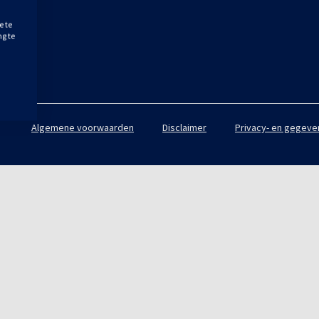
e te
ng te
.
Algemene voorwaarden
Disclaimer
Privacy- en gegeve