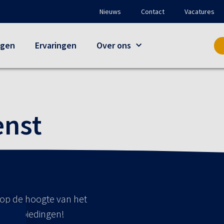
Nieuws
Contact
Vacatures
ngen
Ervaringen
Over ons
enst
f op de hoogte van het
le aanbiedingen!